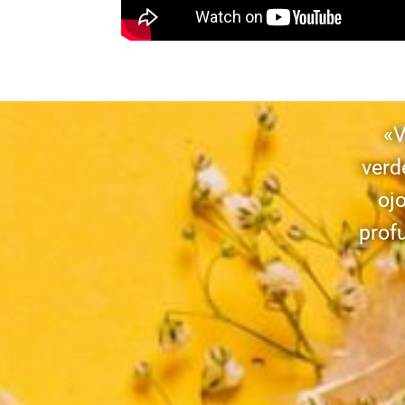
«V
verd
oj
prof