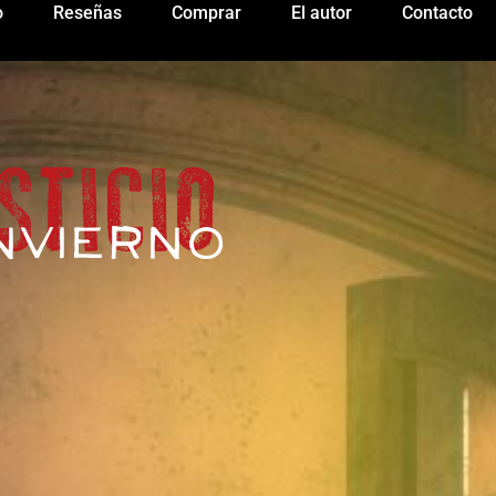
o
Reseñas
Comprar
El autor
Contacto
STICIO
invierno