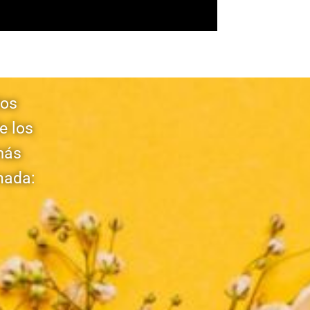
tos
e los
más
nada: